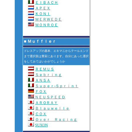
ＥＩＢＡＣＨ
ＡＰＥＸ
ＫＯＮＩ
ＭＥＲＷＥＤＥ
ＭＯＮＲＯＥ
■
Ｍｕｆｆｌｅｒ
ドレスアップの基本、エキマニからテールエンド
まで選択肢は豊富にあります。自分にあった選択
をしてみてはいかがでしょうか
ＲＥＭＵＳ
Ｓｅｂｒｉｎｇ
ＡＮＳＡ
Ｓｕｐｅｒ-Ｓｐｒｉｎｔ
ＦＯＸ
ＮＥＵＳＰＥＥＤ
ＡＲＱＲＡＹ
Ｂｌａｕｗｅｌｌｅ
ＣＯＸ
Ｏｖｅｒ Ｒａｃｉｎｇ
SUXON