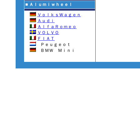
■
Ａｌｕｍｉｗｈｅｅｌ
ＶｏｌｋｓＷａｇｅｎ
Ａｕｄｉ
ＡｌｆａＲｏｍｅｏ
ＶＯＬＶＯ
ＦＩＡＴ
Ｐｅｕｇｅｏｔ
ＢＭＷ Ｍｉｎｉ