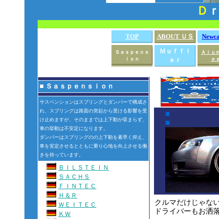
Ｄ
ｒ
TOP
ABOUT ＵＳ
Newca
Ｍｕｆｆｌ
Ｓａｓｐｅｎｓ
Ａｌｕ
ｉｏｎ
ｅｒ
ｅ
■
Ｓａｓｐｅｎｓｉｏｎ
サスペンションはスプリングとダンパーで構成さ
れ、スプリングは路面の突起から受ける影響を受
■
け止めますが、そのままでは上下動が収まらず、
■
車の挙動は不安定になります。
ダンパーはスプリングのの上下動を素早く抑え、
車を安定させるとともに乗り心地を向上させる働
きを持っています。
ＢＩＬＳＴＥＩＮ
ＳＡＣＨＳ
ＦＩＮＴＥＣ
Ｈ＆Ｒ
クルマだけじゃな
ＷＥＩＴＥＣ
ドライバーもお洒
ＫＷ